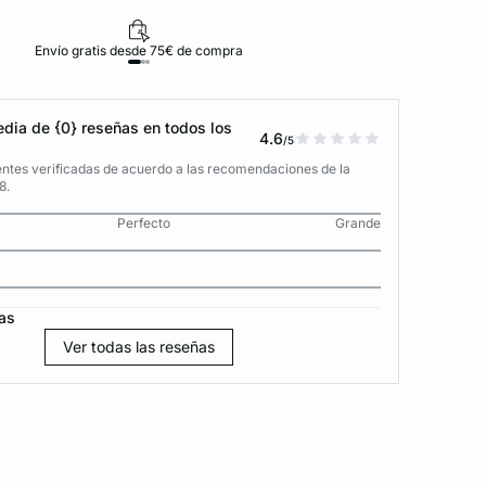
Envío gratis desde 75€ de compra
D
dia de {0} reseñas en todos los
4.6
/5
entes verificadas de acuerdo a las recomendaciones de la
8.
Perfecto
Grande
as
Ver todas las reseñas