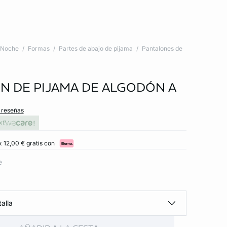
Noche
Formas
Partes de abajo de pijama
Pantalones de
N DE PIJAMA DE ALGODÓN A
s reseñas
xt
x 12,00 € gratis con
e
alla