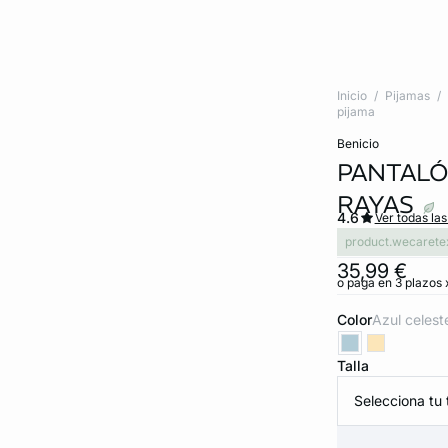
Inicio
Pijamas
pijama
benicio
PANTALÓ
RAYAS
4.6
Ver todas la
product.wecarete
35,99 €
o paga en 3 plazos 
Color
azul celest
Talla
Selecciona tu t