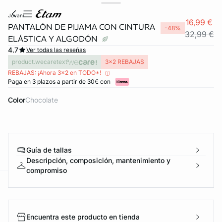
jovani
16,99 €
PANTALÓN DE PIJAMA CON CINTURA
-48%
32,99 €
ELÁSTICA Y ALGODÓN
4.7
Ver todas las reseñas
product.wecaretext
3x2 REBAJAS
REBAJAS: ¡Ahora 3x2 en TODO*!
Paga en 3 plazos a partir de 30€ con
Color
chocolate
Guía de tallas
Descripción, composición, mantenimiento y
compromiso
ard
question
Encuentra este producto en tienda