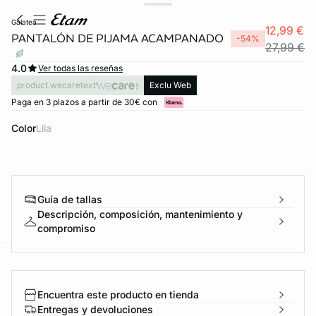
galatea
12,99 €
PANTALÓN DE PIJAMA ACAMPANADO
-54%
27,99 €
4.0
Ver todas las reseñas
product.wecaretext
Exclu Web
Paga en 3 plazos a partir de 30€ con
Color
lila
Guía de tallas
Descripción, composición, mantenimiento y
compromiso
ard
question
Encuentra este producto en tienda
Entregas y devoluciones