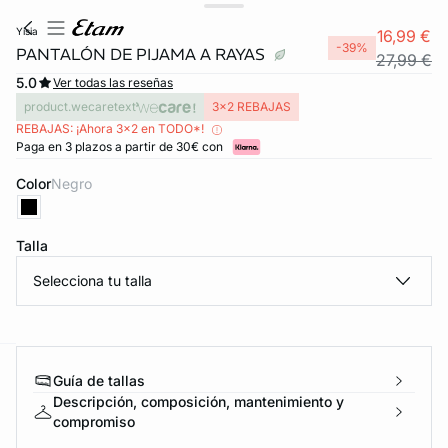
yisia
16,99 €
-39%
PANTALÓN DE PIJAMA A RAYAS
27,99 €
5.0
Ver todas las reseñas
product.wecaretext
3x2 REBAJAS
REBAJAS: ¡Ahora 3x2 en TODO*!
Paga en 3 plazos a partir de 30€ con
Color
negro
Talla
Selecciona tu talla
Guía de tallas
ard
question
Descripción, composición, mantenimiento y
compromiso