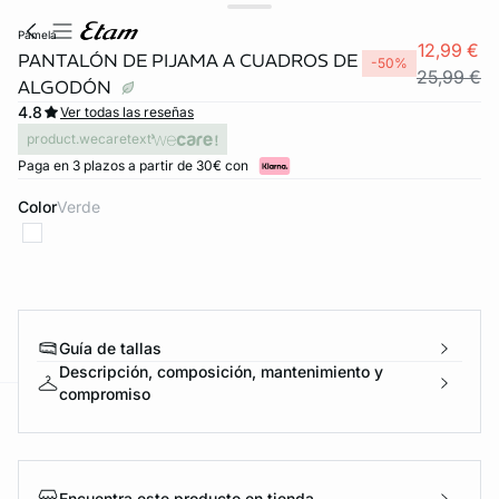
pamela
12,99 €
PANTALÓN DE PIJAMA A CUADROS DE
-50%
25,99 €
ALGODÓN
4.8
Ver todas las reseñas
product.wecaretext
Paga en 3 plazos a partir de 30€ con
Color
verde
Guía de tallas
Descripción, composición, mantenimiento y
compromiso
ard
question
Encuentra este producto en tienda