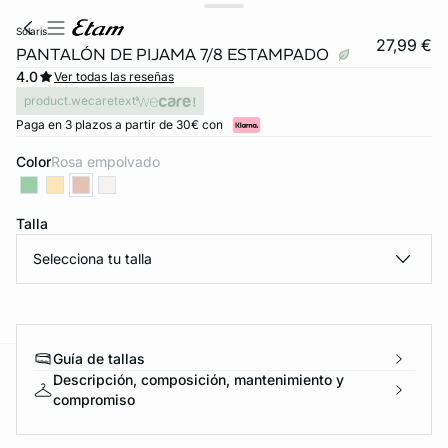
solaris
27,99 €
PANTALÓN DE PIJAMA 7/8 ESTAMPADO
4.0
Ver todas las reseñas
product.wecaretext
Paga en 3 plazos a partir de 30€ con
Color
rosa empolvado
Talla
Selecciona tu talla
Guía de tallas
Descripción, composición, mantenimiento y
ard
question
compromiso