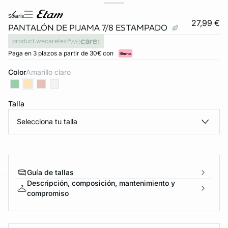
solaris
27,99 €
PANTALÓN DE PIJAMA 7/8 ESTAMPADO
product.wecaretext
Paga en 3 plazos a partir de 30€ con
Color
amarillo claro
Talla
Selecciona tu talla
Guía de tallas
Descripción, composición, mantenimiento y
compromiso
ard
question