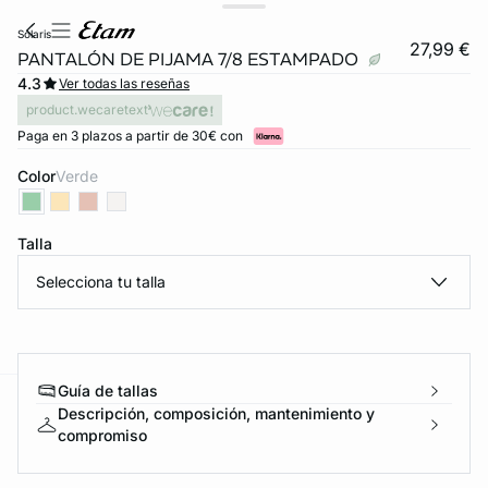
solaris
27,99 €
PANTALÓN DE PIJAMA 7/8 ESTAMPADO
4.3
Ver todas las reseñas
product.wecaretext
Paga en 3 plazos a partir de 30€ con
Color
verde
Talla
Selecciona tu talla
FORT INVISIBLE
ubrir
Guía de tallas
Descripción, composición, mantenimiento y
ard
question
compromiso