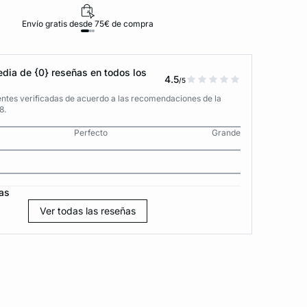
Envío gratis desde 75€ de compra
D
dia de {0} reseñas en todos los
4.5
/5
entes verificadas de acuerdo a las recomendaciones de la
8.
Perfecto
Grande
as
Ver todas las reseñas