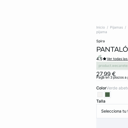
Inicio
Pijamas
pijama
spira
PANTALÓ
4.5
Ver todas las
product.wecarete
27,99 €
Paga en 3 plazos a 
Color
verde abet
Talla
Selecciona tu t