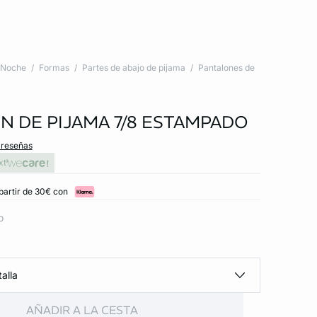
Noche
Formas
Partes de abajo de pijama
Pantalones de
N DE PIJAMA 7/8 ESTAMPADO
 reseñas
xt
partir de 30€ con
o
alla
AÑADIR A LA CESTA