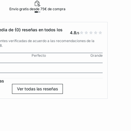
Envío gratis desde 75€ de compra
D
dia de {0} reseñas en todos los
4.8
/5
entes verificadas de acuerdo a las recomendaciones de la
8.
Perfecto
Grande
as
Ver todas las reseñas