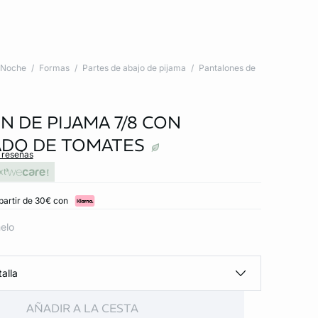
Noche
Formas
Partes de abajo de pijama
Pantalones de
N DE PIJAMA 7/8 CON
DO DE TOMATES
s reseñas
xt
partir de 30€ con
elo
alla
AÑADIR A LA CESTA