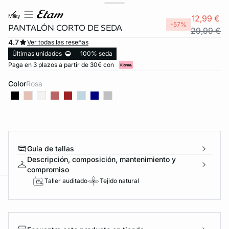
milky
12,99 €
-57%
PANTALÓN CORTO DE SEDA
29,99 €
4.7
Ver todas las reseñas
Últimas unidades
100% seda
Paga en 3 plazos a partir de 30€ con
Color
rosa
FORT INVISIBLE
Guía de tallas
ubrir
Descripción, composición, mantenimiento y
compromiso
Taller auditado
Tejido natural
ard
question