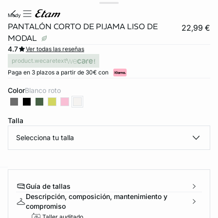
mody
PANTALÓN CORTO DE PIJAMA LISO DE
22,99 €
MODAL
4.7
Ver todas las reseñas
product.wecaretext
Paga en 3 plazos a partir de 30€ con
Color
blanco roto
Talla
Selecciona tu talla
ard
question
Guía de tallas
Descripción, composición, mantenimiento y
compromiso
Taller auditado