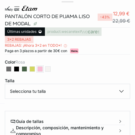
mody spe
12,99 €
PANTALÓN CORTO DE PIJAMA LISO
-43%
22,99 €
DE MODAL
Últimas unidades
product.wecaretext
3x2 REBAJAS
REBAJAS: ¡Ahora 3x2 en TODO*!
Paga en 3 plazos a partir de 30€ con
Color
rosa
Talla
Selecciona tu talla
ard
question
Guía de tallas
Descripción, composición, mantenimiento y
compromiso