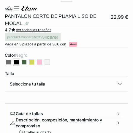
mody
PANTALÓN CORTO DE PIJAMA LISO DE
22,99 €
MODAL
4.7
Ver todas las reseñas
product.wecaretext
Paga en 3 plazos a partir de 30€ con
Color
negro
Talla
Selecciona tu talla
ard
question
Guía de tallas
Descripción, composición, mantenimiento y
compromiso
Taller auditado