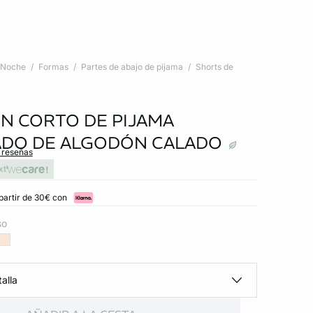
Noche
Formas
Partes de abajo de pijama
Shorts de
N CORTO DE PIJAMA
DO DE ALGODÓN CALADO
s reseñas
xt
partir de 30€ con
so
alla