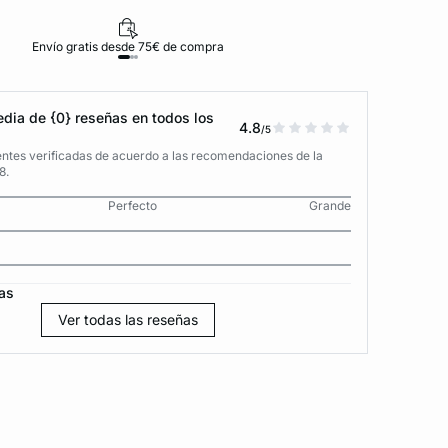
Envío gratis desde 75€ de compra
D
dia de {0} reseñas en todos los
4.8
/5
entes verificadas de acuerdo a las recomendaciones de la
8.
Perfecto
Grande
as
Ver todas las reseñas