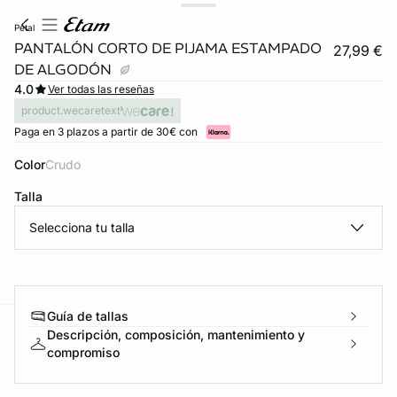
petal
PANTALÓN CORTO DE PIJAMA ESTAMPADO
27,99 €
DE ALGODÓN
4.0
Ver todas las reseñas
product.wecaretext
Paga en 3 plazos a partir de 30€ con
Color
crudo
Talla
Selecciona tu talla
Guía de tallas
Descripción, composición, mantenimiento y
ard
question
compromiso