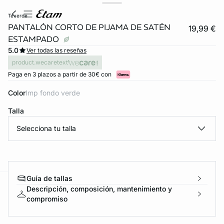
teverde
PANTALÓN CORTO DE PIJAMA DE SATÉN
19,99 €
ESTAMPADO
5.0
Ver todas las reseñas
product.wecaretext
Paga en 3 plazos a partir de 30€ con
Color
imp fondo verde
Talla
Selecciona tu talla
Guía de tallas
Descripción, composición, mantenimiento y
ard
question
compromiso