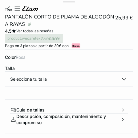
time
PANTALÓN CORTO DE PIJAMA DE ALGODÓN
25,99 €
A RAYAS
4.5
Ver todas las reseñas
product.wecaretext
Paga en 3 plazos a partir de 30€ con
Color
rosa
Talla
Selecciona tu talla
Guía de tallas
Descripción, composición, mantenimiento y
ard
question
compromiso