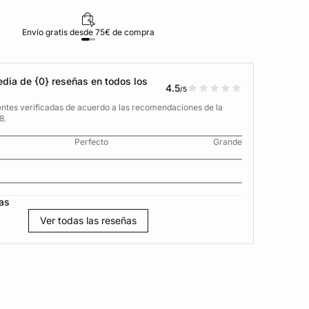
Envío gratis desde 75€ de compra
D
dia de {0} reseñas en todos los
4.5
/5
entes verificadas de acuerdo a las recomendaciones de la
8.
Perfecto
Grande
as
Ver todas las reseñas