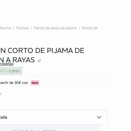
Noche
Formas
Partes de abajo de pijama
Shorts de
N CORTO DE PIJAMA DE
 A RAYAS
 reseñas
xt
partir de 30€ con
e
alla