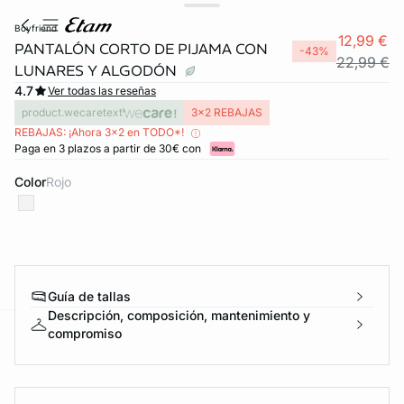
boyfriend
12,99 €
PANTALÓN CORTO DE PIJAMA CON
-43%
22,99 €
LUNARES Y ALGODÓN
4.7
Ver todas las reseñas
product.wecaretext
3x2 REBAJAS
REBAJAS: ¡Ahora 3x2 en TODO*!
Paga en 3 plazos a partir de 30€ con
Color
rojo
FORT INVISIBLE
ubrir
Guía de tallas
Descripción, composición, mantenimiento y
compromiso
ard
question