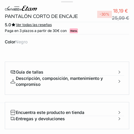
confidence
18,19 €
-30%
PANTALÓN CORTO DE ENCAJE
25,99 €
5.0
Ver todas las reseñas
Paga en 3 plazos a partir de 30€ con
Color
negro
Guía de tallas
Descripción, composición, mantenimiento y
compromiso
Encuentra este producto en tienda
ard
question
Entregas y devoluciones