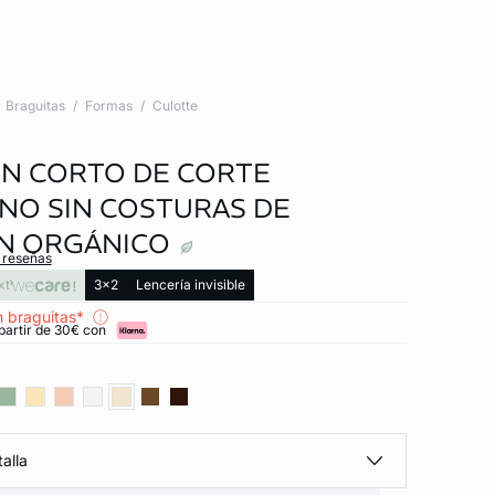
Braguitas
Formas
Culotte
N CORTO DE CORTE
NO SIN COSTURAS DE
N ORGÁNICO
s reseñas
xt
3x2
Lencería invisible
 braguitas*
partir de 30€ con
alla