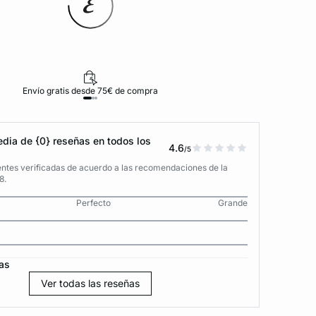
Envío gratis desde 75€ de compra
D
dia de {0} reseñas en todos los
4.6
/5
entes verificadas de acuerdo a las recomendaciones de la
8.
Perfecto
Grande
as
Ver todas las reseñas