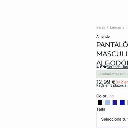
Inicio
Lencería
amande
PANTALÓ
MASCULI
ALGODÓ
4.6
Ver todas la
product.wecarete
12,99 €
3x2 en
Paga en 3 plazos a 
Color
lino
Talla
Selecciona tu t