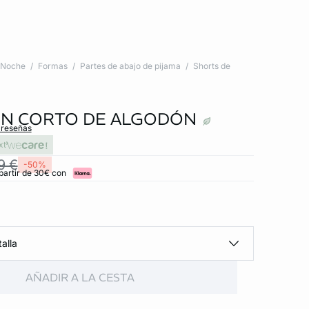
Noche
Formas
Partes de abajo de pijama
Shorts de
N CORTO DE ALGODÓN
 reseñas
xt
9 €
-50%
partir de 30€ con
alla
AÑADIR A LA CESTA