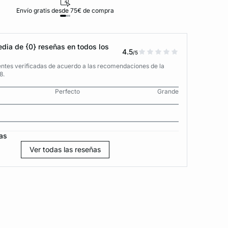
Envío gratis desde 75€ de compra
D
dia de {0} reseñas en todos los
4.5
/5
entes verificadas de acuerdo a las recomendaciones de la
8.
Perfecto
Grande
as
Ver todas las reseñas