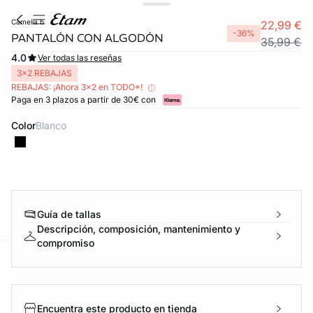
camelia b
22,99 €
-36%
PANTALÓN CON ALGODÓN
35,99 €
4.0
Ver todas las reseñas
3x2 REBAJAS
REBAJAS: ¡Ahora 3x2 en TODO*!
Paga en 3 plazos a partir de 30€ con
Color
blanco
FORT INVISIBLE
ubrir
Guía de tallas
Descripción, composición, mantenimiento y
compromiso
ard
question
Encuentra este producto en tienda