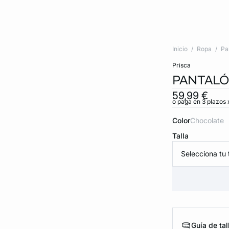
Inicio
Ropa
Pa
prisca
PANTALÓ
59,99 €
o paga en 3 plazos 
Color
chocolate
Talla
Selecciona tu t
Guía de tal