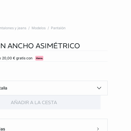
ntalones y jeans
Modelos
Pantalón
N ANCHO ASIMÉTRICO
x 20,00 € gratis con
alla
AÑADIR A LA CESTA
las