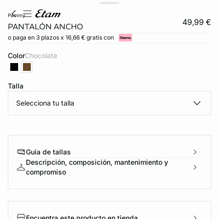
pammy
49,99 €
PANTALÓN ANCHO
o paga en 3 plazos x 16,66 € gratis con
Color
chocolate
Talla
Selecciona tu talla
Guía de tallas
Descripción, composición, mantenimiento y
compromiso
ard
question
Encuentra este producto en tienda