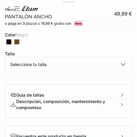
pammy
49,99 €
PANTALÓN ANCHO
o paga en 3 plazos x 16,66 € gratis con
Color
negro
Talla
Selecciona tu talla
Guía de tallas
Descripción, composición, mantenimiento y
compromiso
ard
question
Encuentra este producto en tienda