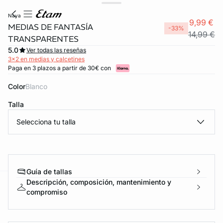
naya
9,99 €
MEDIAS DE FANTASÍA
-33%
14,99 €
TRANSPARENTES
5.0
Ver todas las reseñas
3x2 en medias y calcetines
Paga en 3 plazos a partir de 30€ con
Color
blanco
Talla
Selecciona tu talla
Guía de tallas
Descripción, composición, mantenimiento y
ard
question
compromiso