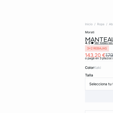
Inicio
Ropa
Ab
morati
MANTEAU
4.5
Ver todas las
3x2 REBAJAS
143,20 €
179
o paga en 3 plazos 
Color
kaki
Talla
Selecciona tu t