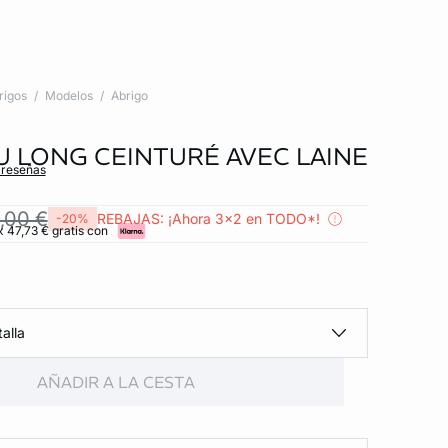
rigos
Modelos
Abrigo
 LONG CEINTURÉ AVEC LAINE
 reseñas
,00 €
REBAJAS: ¡Ahora 3x2 en TODO*!
-20%
x 47,73 € gratis con
alla
AÑADIR A LA CESTA