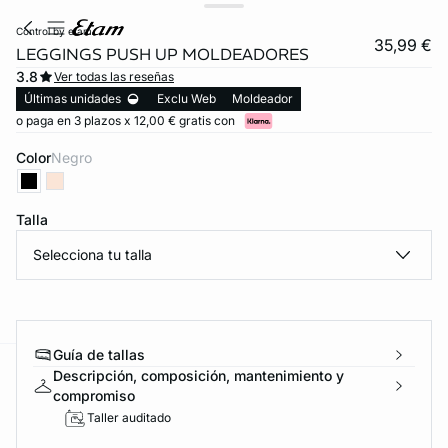
control by etam
35,99 €
LEGGINGS PUSH UP MOLDEADORES
3.8
Ver todas las reseñas
Últimas unidades
Exclu Web
Moldeador
o paga en 3 plazos x 12,00 € gratis con
Color
negro
Talla
Selecciona tu talla
Guía de tallas
Descripción, composición, mantenimiento y
ard
question
compromiso
Taller auditado