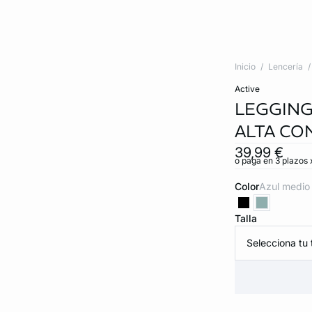
Inicio
Lencería
active
LEGGING
ALTA CO
39,99 €
o paga en 3 plazos x
Color
azul medio
Talla
Selecciona tu t