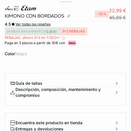
amira b
22,99 €
-50%
KIMONO CON BORDADOS
45,99 €
4.5
Ver todas las reseñas
product.wecaretext
3x2 REBAJAS
REBAJAS: ¡Ahora 3x2 en TODO*!
Paga en 3 plazos a partir de 30€ con
Color
negro
Guía de tallas
Descripción, composición, mantenimiento y
compromiso
ard
question
Encuentra este producto en tienda
Entregas y devoluciones