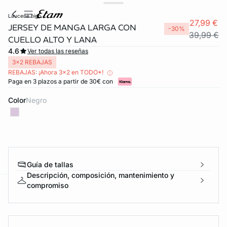
laucene high
27,99 €
JERSEY DE MANGA LARGA CON
-30%
39,99 €
CUELLO ALTO Y LANA
4.6
Ver todas las reseñas
3x2 REBAJAS
REBAJAS: ¡Ahora 3x2 en TODO*!
Paga en 3 plazos a partir de 30€ con
Color
negro
Guía de tallas
Descripción, composición, mantenimiento y
compromiso
ard
question