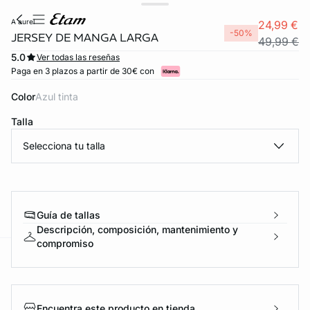
a aurel
24,99 €
-50%
JERSEY DE MANGA LARGA
49,99 €
5.0
Ver todas las reseñas
Paga en 3 plazos a partir de 30€ con
Color
azul tinta
Talla
Selecciona tu talla
Guía de tallas
Descripción, composición, mantenimiento y
compromiso
ard
question
Encuentra este producto en tienda