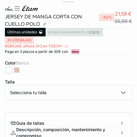
paola
21,59 €
JERSEY DE MANGA CORTA CON
-40%
35,99 €
CUELLO POLO
Últimas unidades
product.wecaretext
3x2 REBAJAS
REBAJAS: ¡Ahora 3x2 en TODO*!
Paga en 3 plazos a partir de 30€ con
Color
blanco
Talla
Selecciona tu talla
ard
question
Guía de tallas
Descripción, composición, mantenimiento y
compromiso