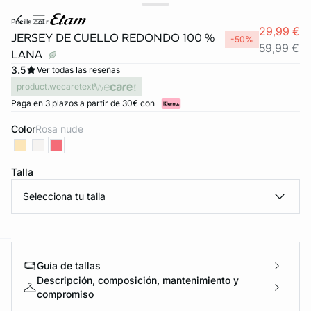
pricilla col r
29,99 €
JERSEY DE CUELLO REDONDO 100 %
-50%
59,99 €
LANA
3.5
Ver todas las reseñas
product.wecaretext
Paga en 3 plazos a partir de 30€ con
Color
rosa nude
Talla
FORT INVISIBLE
Selecciona tu talla
ubrir
ard
question
Guía de tallas
Descripción, composición, mantenimiento y
compromiso