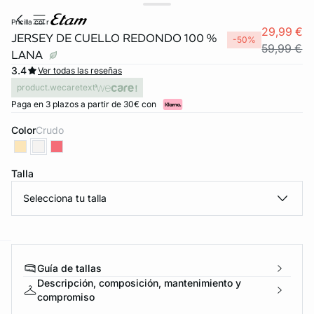
pricilla col r
29,99 €
JERSEY DE CUELLO REDONDO 100 %
-50%
59,99 €
LANA
3.4
Ver todas las reseñas
product.wecaretext
Paga en 3 plazos a partir de 30€ con
Color
crudo
Talla
Selecciona tu talla
ard
question
Guía de tallas
Descripción, composición, mantenimiento y
compromiso