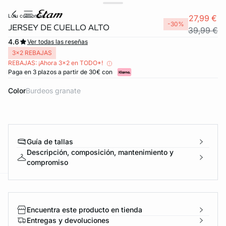
lulu colmontan
27,99 €
-30%
JERSEY DE CUELLO ALTO
39,99 €
4.6
Ver todas las reseñas
3x2 REBAJAS
REBAJAS: ¡Ahora 3x2 en TODO*!
Paga en 3 plazos a partir de 30€ con
Color
burdeos granate
FORT INVISIBLE
Guía de tallas
ubrir
Descripción, composición, mantenimiento y
compromiso
ard
question
Encuentra este producto en tienda
Entregas y devoluciones