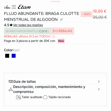
celita
19,99 €
FLUJO ABUNDANTE: BRAGA CULOTTE
-43%
35,00 €
MENSTRUAL DE ALGODÓN
4.5
Ver todas las reseñas
product.wecaretext
3x2 REBAJAS
REBAJAS: ¡Ahora 3x2 en TODO*!
Paga en 3 plazos a partir de 30€ con
Color
kaki
Guía de tallas
Descripción, composición, mantenimiento y
compromiso
ard
question
Taller auditado
Tejido reciclado