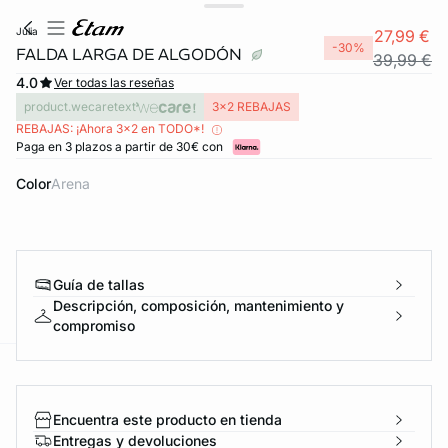
julia
27,99 €
-30%
FALDA LARGA DE ALGODÓN
39,99 €
4.0
Ver todas las reseñas
product.wecaretext
3x2 REBAJAS
REBAJAS: ¡Ahora 3x2 en TODO*!
Paga en 3 plazos a partir de 30€ con
Color
arena
Guía de tallas
Descripción, composición, mantenimiento y
compromiso
ard
question
Encuentra este producto en tienda
Entregas y devoluciones