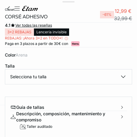
corset
12,99 €
-61%
CORSÉ ADHESIVO
32,99 €
4.1
Ver todas las reseñas
3x2 REBAJAS
Lencería invisible
REBAJAS: ¡Ahora 3x2 en TODO*!
Paga en 3 plazos a partir de 30€ con
Color
arena
Talla
Selecciona tu talla
FORT INVISIBLE
ubrir
Guía de tallas
Descripción, composición, mantenimiento y
ard
question
compromiso
Taller auditado