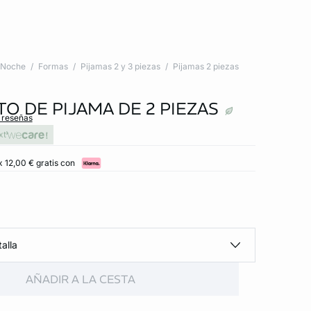
Noche
Formas
Pijamas 2 y 3 piezas
Pijamas 2 piezas
O DE PIJAMA DE 2 PIEZAS
s reseñas
xt
x 12,00 € gratis con
alla
AÑADIR A LA CESTA