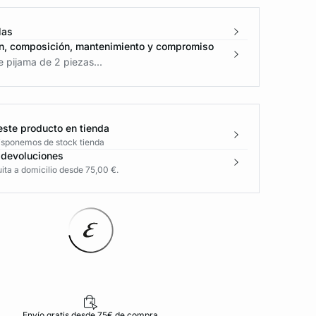
las
n, composición, mantenimiento y compromiso
 pijama de 2 piezas...
este producto en tienda
disponemos de stock tienda
 devoluciones
ita a domicilio desde 75,00 €.
Envío gratis desde 75€ de compra
D