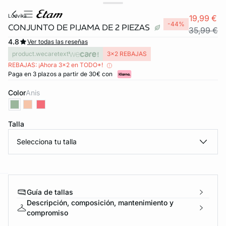
ludvika
19,99 €
-44%
CONJUNTO DE PIJAMA DE 2 PIEZAS
35,99 €
4.8
Ver todas las reseñas
product.wecaretext
3x2 REBAJAS
REBAJAS: ¡Ahora 3x2 en TODO*!
Paga en 3 plazos a partir de 30€ con
Color
anis
Talla
Selecciona tu talla
Guía de tallas
ard
question
Descripción, composición, mantenimiento y
compromiso