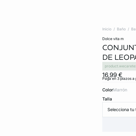
Inicio
Baño
Ba
dolce vita m
CONJUNT
DE LEOP
product.wecarete
16,99 €
Paga en 3 plazos a 
Color
marrón
Talla
Selecciona tu t