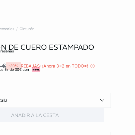
cesorios
Cinturón
N DE CUERO ESTAMPADO
 reseñas
 €
REBAJAS: ¡Ahora 3x2 en TODO*!
-30%
partir de 30€ con
alla
AÑADIR A LA CESTA