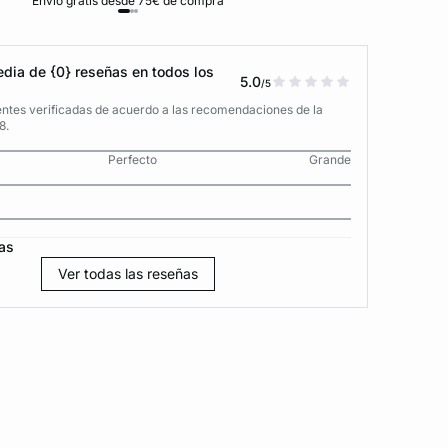
Envío gratis desde 75€ de compra
D
dia de {0} reseñas en todos los
5.0
/5
entes verificadas de acuerdo a las recomendaciones de la
8.
Perfecto
Grande
as
Ver todas las reseñas