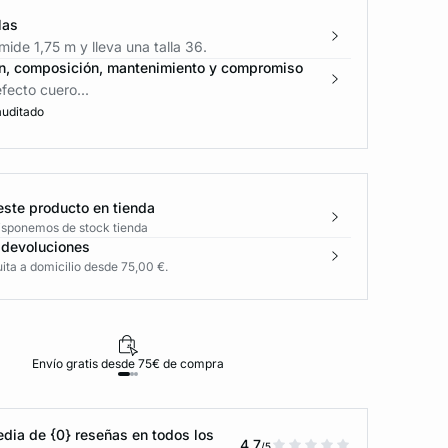
las
ide 1,75 m y lleva una talla 36.
n, composición, mantenimiento y compromiso
fecto cuero...
auditado
este producto en tienda
disponemos de stock tienda
 devoluciones
ita a domicilio desde 75,00 €.
Envío gratis desde 75€ de compra
D
dia de {0} reseñas en todos los
4.7
/5