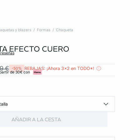
aquetas y blazers
Formas
Chaqueta
A EFECTO CUERO
 reseñas
9 €
REBAJAS: ¡Ahora 3x2 en TODO*!
-50%
partir de 30€ con
alla
AÑADIR A LA CESTA