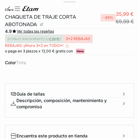
ecare
35,99 €
CHAQUETA DE TRAJE CORTA
-49%
69,99 €
ABOTONADA
4.9
Ver todas las reseñas
product.wecaretext
3x2 REBAJAS
REBAJAS: ¡Ahora 3x2 en TODO*!
o paga en 3 plazos x 12,00 € gratis con
Color
tinta
Guía de tallas
Descripción, composición, mantenimiento y
compromiso
ard
question
Encuentra este producto en tienda