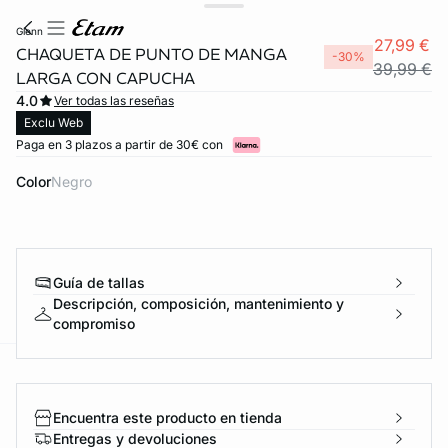
glenn
27,99 €
CHAQUETA DE PUNTO DE MANGA
-30%
39,99 €
LARGA CON CAPUCHA
4.0
Ver todas las reseñas
Exclu Web
Paga en 3 plazos a partir de 30€ con
Color
negro
Guía de tallas
Descripción, composición, mantenimiento y
compromiso
ard
question
Encuentra este producto en tienda
Entregas y devoluciones