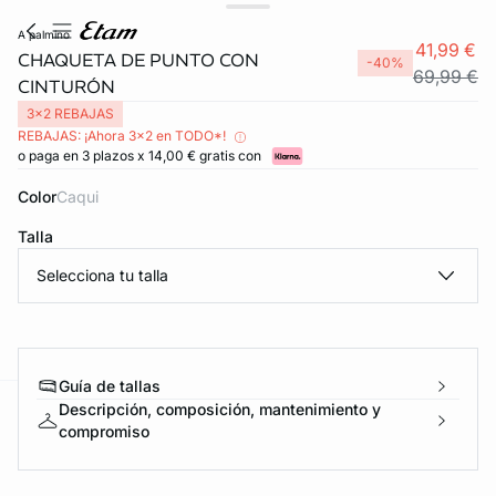
a palmino
41,99 €
CHAQUETA DE PUNTO CON
-40%
69,99 €
CINTURÓN
3x2 REBAJAS
REBAJAS: ¡Ahora 3x2 en TODO*!
o paga en 3 plazos x 14,00 € gratis con
Color
caqui
Talla
Selecciona tu talla
Guía de tallas
Descripción, composición, mantenimiento y
ard
question
compromiso