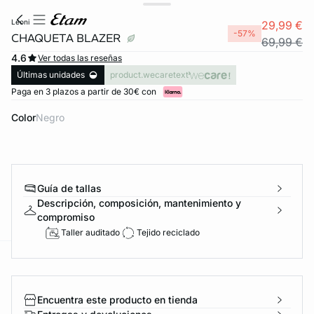
leoni
29,99 €
-57%
CHAQUETA BLAZER
69,99 €
4.6
Ver todas las reseñas
Últimas unidades
product.wecaretext
Paga en 3 plazos a partir de 30€ con
Color
negro
Guía de tallas
Descripción, composición, mantenimiento y
compromiso
Taller auditado
Tejido reciclado
ard
question
Encuentra este producto en tienda